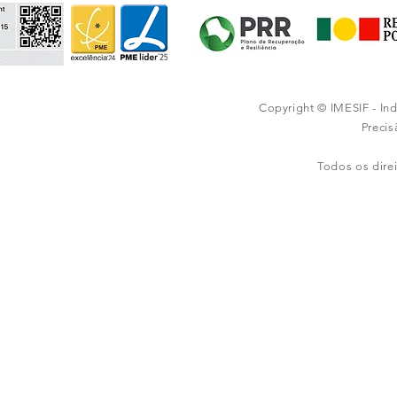
Copyright © IMESIF - In
Preci
Todos os dire