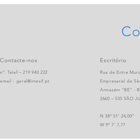
Co
Contacte-nos
Escritório
nº. Telef – 219 940 222
Rua de Entre Muro
email -
geral@imesif.pt
Empresarial de São
Armazém "BE" - Ba
2660 – 533 SÃO 
N 38º 51’ 24,00”
W 9º 7’ 7,77