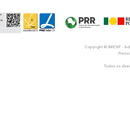
Copyright © IMESIF - In
Preci
Todos os dire