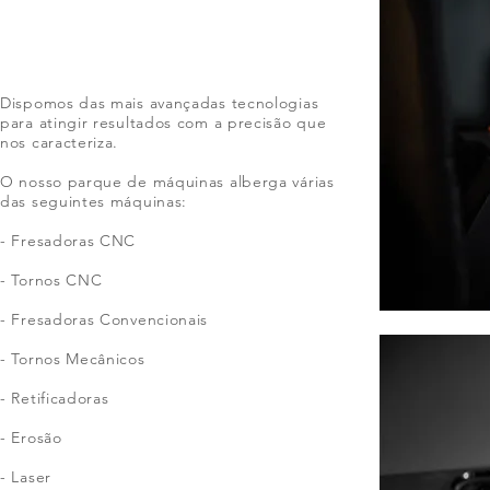
Dispomos das mais avançadas tecnologias
para atingir resultados com a precisão que
nos caracteriza.
O nosso parque de máquinas alberga várias
das seguintes máquinas:
- Fresadoras CNC
- Tornos CNC
- Fresadoras Convencionais
- Tornos Mecânicos
- Retificadoras
- Erosão
- Laser