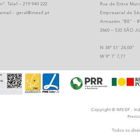
nº. Telef – 219 940 222
Rua de Entre Muro
email -
geral@imesif.pt
Empresarial de São
Armazém "BE" - Ba
2660 – 533 SÃO 
N 38º 51’ 24,00”
W 9º 7’ 7,77
Copyright © IMESIF - In
Preci
Todos os dire